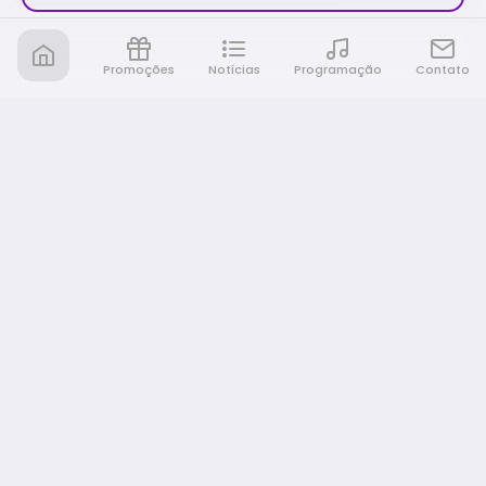
Promoções
Notícias
Programação
Contato
Nativa FM Ribeirao
A Nativa é tudo e muito mais!
NAVEGAÇÃO
Home
Promoções
Programação
Notícias