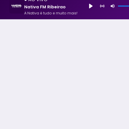
Nativa FM Ribeirao
A Nativa é tudo e muito mais!
Nativa FM Ribeirao
A Nativa é tudo e muito mais!
Todos os Direito Reservados - uHost ·
Política de P