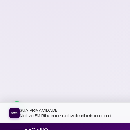
SUA PRIVACIDADE
Nativa FM Ribeirao · nativafmribeirao.com.br
● AO VIVO