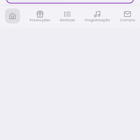
Promoções
Notícias
Programação
Contato
Nativa FM Ribeirao
A Nativa é tudo e muito mais!
NAVEGAÇÃO
Home
Promoções
Programação
Notícias