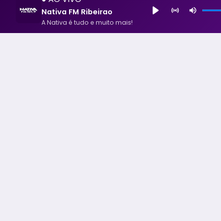
Nativa FM Ribeirao
A Nativa é tudo e muito mais!
Nativa FM Ribeirao
A Nativa é tudo e muito mais!
Todos os Direito Reservados - uHost ·
Política de P