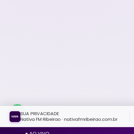
SUA PRIVACIDADE
Nativa FM Ribeirao · nativafmribeirao.com.br
● AO VIVO