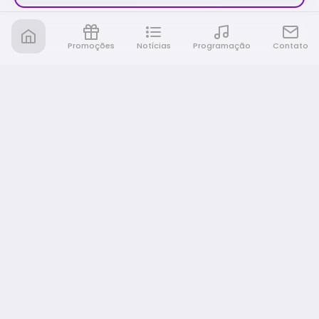
Promoções
Notícias
Programação
Contato
Nativa FM Ribeirao
A Nativa é tudo e muito mais!
NAVEGAÇÃO
Home
Promoções
Programação
Notícias