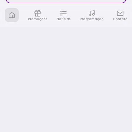
Promoções
Notícias
Programação
Contato
Nativa FM Ribeirao
A Nativa é tudo e muito mais!
NAVEGAÇÃO
Home
Promoções
Programação
Notícias