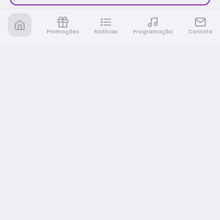
Promoções
Notícias
Programação
Contato
Nativa FM Ribeirao
A Nativa é tudo e muito mais!
NAVEGAÇÃO
Home
Promoções
Programação
Notícias