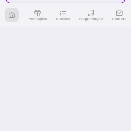
Promoções
Notícias
Programação
Contato
Nativa FM Ribeirao
A Nativa é tudo e muito mais!
NAVEGAÇÃO
Home
Promoções
Programação
Notícias