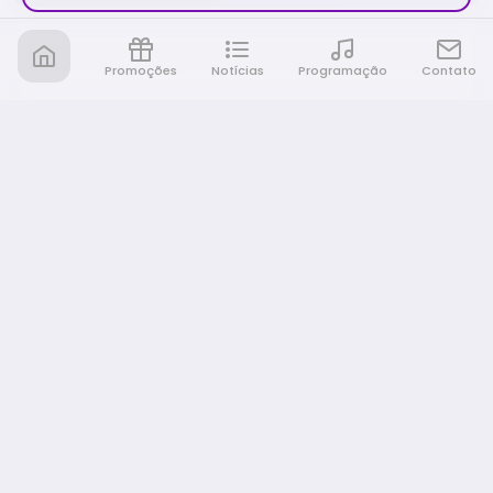
Promoções
Notícias
Programação
Contato
Nativa FM Ribeirao
A Nativa é tudo e muito mais!
NAVEGAÇÃO
Home
Promoções
Programação
Notícias