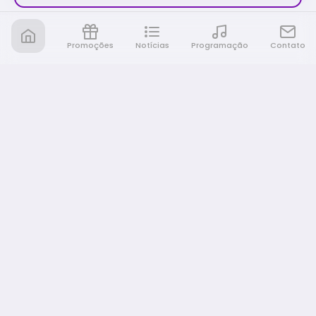
Promoções
Notícias
Programação
Contato
Nativa FM Ribeirao
A Nativa é tudo e muito mais!
NAVEGAÇÃO
Home
Promoções
Programação
Notícias