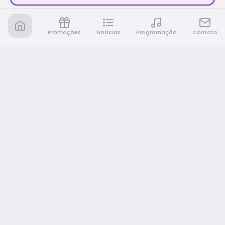
Promoções
Notícias
Programação
Contato
Nativa FM Ribeirao
A Nativa é tudo e muito mais!
NAVEGAÇÃO
Home
Promoções
Programação
Notícias