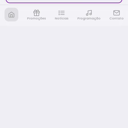
Promoções
Notícias
Programação
Contato
Nativa FM Ribeirao
A Nativa é tudo e muito mais!
NAVEGAÇÃO
Home
Promoções
Programação
Notícias