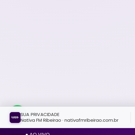
SUA PRIVACIDADE
Nativa FM Ribeirao · nativafmribeirao.com.br
● AO VIVO