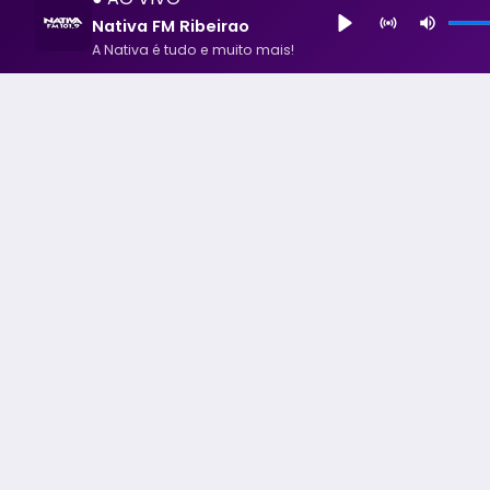
Nativa FM Ribeirao
A Nativa é tudo e muito mais!
Nativa FM Ribeirao
A Nativa é tudo e muito mais!
Todos os Direito Reservados - uHost ·
Política de P