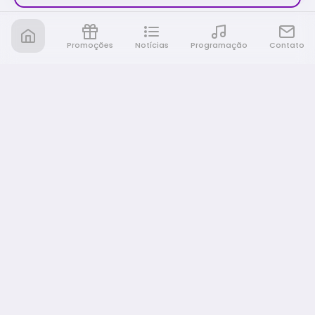
Promoções
Notícias
Programação
Contato
Nativa FM Ribeirao
A Nativa é tudo e muito mais!
NAVEGAÇÃO
Home
Promoções
Programação
Notícias