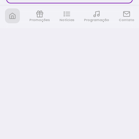
Promoções
Notícias
Programação
Contato
Nativa FM Ribeirao
A Nativa é tudo e muito mais!
NAVEGAÇÃO
Home
Promoções
Programação
Notícias